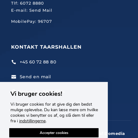
Tlf:
6072 8880
E-mail:
Send Mail
MobilePay: 96707
KONTAKT TAARSHALLEN
+45 60 72 88 80

Send en mail

Halvej 14, 9830 Tårs

Vi bruger cookies!
Vi bruger cookies for at give dig den bedst
MobilePay: 29633
mulige oplevelse. Du kan læse mere om hvilke
cookies vi benytter os af, og slå dem til eller
fra i
indstillingerne
.
Accepter cookies
© Copyright Tårshallen 2026 - Udarbejdet af
Domedia