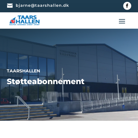

bjarne@taarshallen.dk
TAARSHALLEN
Støtteabonnement