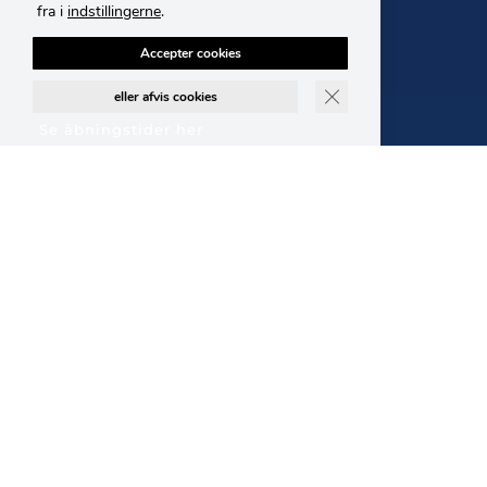
fra i
indstillingerne
.
SVØMMESALEN
Accepter cookies
Close GDPR Cookie Ba
eller afvis cookies
Åbningstider
Se åbningstider her
Kontakt
Tlf:
6072 8880
E-mail:
Send Mail
MobilePay: 96707
KONTAKT TAARSHALLEN
+45 60 72 88 80

Send en mail
