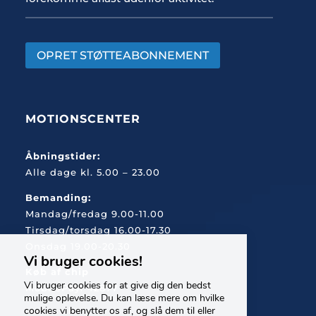
OPRET STØTTEABONNEMENT
MOTIONSCENTER
Åbningstider:
Alle dage kl. 5.00 – 23.00
Bemanding:
Mandag/fredag 9.00-11.00
Tirsdag/torsdag 16.00-17.30
Onsdag 19.00-20.30
Vi bruger cookies!
Køb af chip
Vi bruger cookies for at give dig den bedst
MobilePay: 42877
mulige oplevelse. Du kan læse mere om hvilke
cookies vi benytter os af, og slå dem til eller